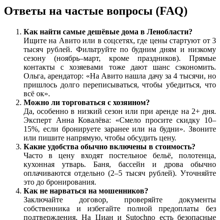
Ответы на частые вопросы (FAQ)
Как найти самые дешёвые дома в Ленобласти?
Ищите на Авито или в соцсетях, где цены стартуют от 3
тысяч рублей. Фильтруйте по будним дням и низкому
сезону (ноябрь–март, кроме праздников). Прямые
контакты с хозяевами тоже дают шанс сэкономить.
Ольга, арендатор: «На Авито нашла дачу за 4 тысячи, но
пришлось долго переписываться, чтобы убедиться, что
всё ок».
Можно ли торговаться с хозяином?
Да, особенно в низкий сезон или при аренде на 2+ дня.
Эксперт Анна Ковалёва: «Смело просите скидку 10–
15%, если бронируете заранее или на будни». Звоните
или пишите напрямую, чтобы обсудить цену.
Какие удобства обычно включены в стоимость?
Часто в цену входят постельное бельё, полотенца,
кухонная утварь. Баня, бассейн и дрова обычно
оплачиваются отдельно (2–5 тысяч рублей). Уточняйте
это до бронирования.
Как не нарваться на мошенников?
Заключайте договор, проверяйте документы
собственника и избегайте полной предоплаты без
подтверждения. На Циан и Sutochno есть безопасные