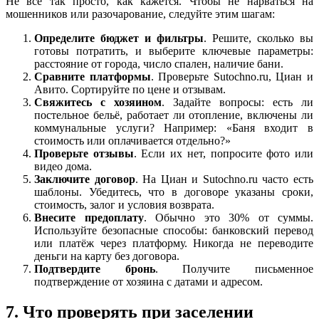
Не всё так просто, как кажется. Чтобы не нарваться на
мошенников или разочарование, следуйте этим шагам:
Определите бюджет и фильтры
. Решите, сколько вы
готовы потратить, и выберите ключевые параметры:
расстояние от города, число спален, наличие бани.
Сравните платформы
. Проверьте Sutochno.ru, Циан и
Авито. Сортируйте по цене и отзывам.
Свяжитесь с хозяином
. Задайте вопросы: есть ли
постельное бельё, работает ли отопление, включены ли
коммунальные услуги? Например: «Баня входит в
стоимость или оплачивается отдельно?»
Проверьте отзывы
. Если их нет, попросите фото или
видео дома.
Заключите договор
. На Циан и Sutochno.ru часто есть
шаблоны. Убедитесь, что в договоре указаны сроки,
стоимость, залог и условия возврата.
Внесите предоплату
. Обычно это 30% от суммы.
Используйте безопасные способы: банковский перевод
или платёж через платформу. Никогда не переводите
деньги на карту без договора.
Подтвердите бронь
. Получите письменное
подтверждение от хозяина с датами и адресом.
7. Что проверять при заселении