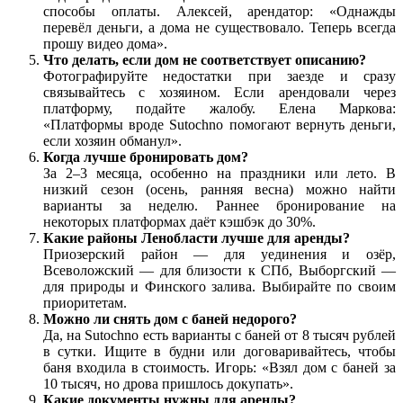
способы оплаты. Алексей, арендатор: «Однажды
перевёл деньги, а дома не существовало. Теперь всегда
прошу видео дома».
Что делать, если дом не соответствует описанию?
Фотографируйте недостатки при заезде и сразу
связывайтесь с хозяином. Если арендовали через
платформу, подайте жалобу. Елена Маркова:
«Платформы вроде Sutochno помогают вернуть деньги,
если хозяин обманул».
Когда лучше бронировать дом?
За 2–3 месяца, особенно на праздники или лето. В
низкий сезон (осень, ранняя весна) можно найти
варианты за неделю. Раннее бронирование на
некоторых платформах даёт кэшбэк до 30%.
Какие районы Ленобласти лучше для аренды?
Приозерский район — для уединения и озёр,
Всеволожский — для близости к СПб, Выборгский —
для природы и Финского залива. Выбирайте по своим
приоритетам.
Можно ли снять дом с баней недорого?
Да, на Sutochno есть варианты с баней от 8 тысяч рублей
в сутки. Ищите в будни или договаривайтесь, чтобы
баня входила в стоимость. Игорь: «Взял дом с баней за
10 тысяч, но дрова пришлось докупать».
Какие документы нужны для аренды?