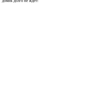
домик долго не ждёт!