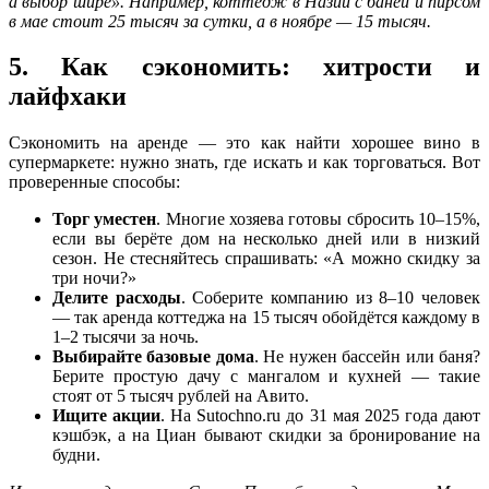
а выбор шире». Например, коттедж в Назии с баней и пирсом
в мае стоит 25 тысяч за сутки, а в ноябре — 15 тысяч.
5. Как сэкономить: хитрости и
лайфхаки
Сэкономить на аренде — это как найти хорошее вино в
супермаркете: нужно знать, где искать и как торговаться. Вот
проверенные способы:
Торг уместен
. Многие хозяева готовы сбросить 10–15%,
если вы берёте дом на несколько дней или в низкий
сезон. Не стесняйтесь спрашивать: «А можно скидку за
три ночи?»
Делите расходы
. Соберите компанию из 8–10 человек
— так аренда коттеджа на 15 тысяч обойдётся каждому в
1–2 тысячи за ночь.
Выбирайте базовые дома
. Не нужен бассейн или баня?
Берите простую дачу с мангалом и кухней — такие
стоят от 5 тысяч рублей на Авито.
Ищите акции
. На Sutochno.ru до 31 мая 2025 года дают
кэшбэк, а на Циан бывают скидки за бронирование на
будни.