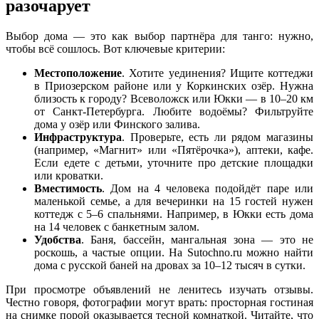
разочарует
Выбор дома — это как выбор партнёра для танго: нужно,
чтобы всё сошлось. Вот ключевые критерии:
Местоположение
. Хотите уединения? Ищите коттеджи
в Приозерском районе или у Коркинских озёр. Нужна
близость к городу? Всеволожск или Юкки — в 10–20 км
от Санкт-Петербурга. Любите водоёмы? Фильтруйте
дома у озёр или Финского залива.
Инфраструктура
. Проверьте, есть ли рядом магазины
(например, «Магнит» или «Пятёрочка»), аптеки, кафе.
Если едете с детьми, уточните про детские площадки
или кроватки.
Вместимость
. Дом на 4 человека подойдёт паре или
маленькой семье, а для вечеринки на 15 гостей нужен
коттедж с 5–6 спальнями. Например, в Юкки есть дома
на 14 человек с банкетным залом.
Удобства
. Баня, бассейн, мангальная зона — это не
роскошь, а частые опции. На Sutochno.ru можно найти
дома с русской баней на дровах за 10–12 тысяч в сутки.
При просмотре объявлений не ленитесь изучать отзывы.
Честно говоря, фотографии могут врать: просторная гостиная
на снимке порой оказывается тесной комнаткой. Читайте, что