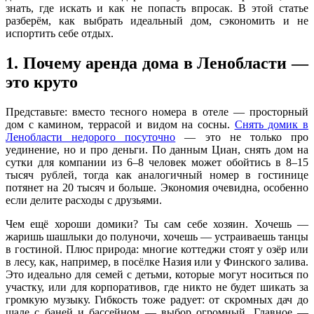
знать, где искать и как не попасть впросак. В этой статье
разберём, как выбрать идеальный дом, сэкономить и не
испортить себе отдых.
1. Почему аренда дома в Ленобласти —
это круто
Представьте: вместо тесного номера в отеле — просторный
дом с камином, террасой и видом на сосны.
Снять домик в
Ленобласти недорого посуточно
— это не только про
уединение, но и про деньги. По данным Циан, снять дом на
сутки для компании из 6–8 человек может обойтись в 8–15
тысяч рублей, тогда как аналогичный номер в гостинице
потянет на 20 тысяч и больше. Экономия очевидна, особенно
если делите расходы с друзьями.
Чем ещё хороши домики? Ты сам себе хозяин. Хочешь —
жаришь шашлыки до полуночи, хочешь — устраиваешь танцы
в гостиной. Плюс природа: многие коттеджи стоят у озёр или
в лесу, как, например, в посёлке Назия или у Финского залива.
Это идеально для семей с детьми, которые могут носиться по
участку, или для корпоративов, где никто не будет шикать за
громкую музыку. Гибкость тоже радует: от скромных дач до
шале с баней и бассейном — выбор огромный. Главное —