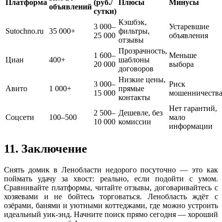
Платформа
(руб./
Плюсы
Минусы
объявлений
сутки)
Кэшбэк,
3 000–
Устаревшие
Sutochno.ru
35 000+
фильтры,
25 000
объявления
отзывы
Прозрачность,
1 600–
Меньше
Циан
400+
шаблоны
20 000
выбора
договоров
Низкие цены,
3 000–
Риск
Авито
1 000+
прямые
15 000
мошенничеств
контакты
Нет гарантий,
2 500–
Дешевле, без
Соцсети
100–500
мало
10 000
комиссии
информации
11. Заключение
Снять домик в Ленобласти недорого посуточно — это как
поймать удачу за хвост: реально, если подойти с умом.
Сравнивайте платформы, читайте отзывы, договаривайтесь с
хозяевами и не бойтесь торговаться. Ленобласть ждёт с
озёрами, банями и уютными коттеджами, где можно устроить
идеальный уик-энд. Начните поиск прямо сегодня — хороший