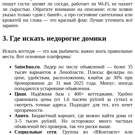
пишут гости: шумят ли соседи, работает ли Wi-Fi, не пахнет
ли сыростью. Обратите внимание на описание: если хозяин
указал только «дом с баней», а про состояние сантехники или
кроватей ни слова — это красный флаг. Лучше уточнить всё
заранее.
3. Где искать недорогие домики
Искать коттедж — это как рыбачить: важно знать правильные
места. Вот основные платформы:
Sutochno.ru
. Лидер по числу объявлений — более 35
тысяч вариантов в Ленобласти. Плюсы: фильтры по
цене, удобствам, расположению, кэшбэк до 30% при
бронировании до 31 мая 2025 года. Минус: иногда
попадаются устаревшие объявления.
Циан
. Надёжная база с 400+ коттеджами. Удобно
сравнивать цены (от 1,6 тысячи рублей за сутки) и
смотреть точные адреса. Подходит для тех, кто хочет
прозрачности.
Авито
. Бюджетный вариант, где можно найти дома от
3–5 тысяч рублей. Но осторожно: много частных
объявлений без проверок, так что риски выше.
Социальные сети
. Группы во «ВКонтакте» или