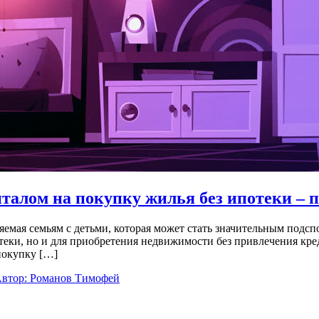
талом на покупку жилья без ипотеки – 
емая семьям с детьми, которая может стать значительным подсп
отеки, но и для приобретения недвижимости без привлечения кр
покупку […]
втор: Романов Тимофей